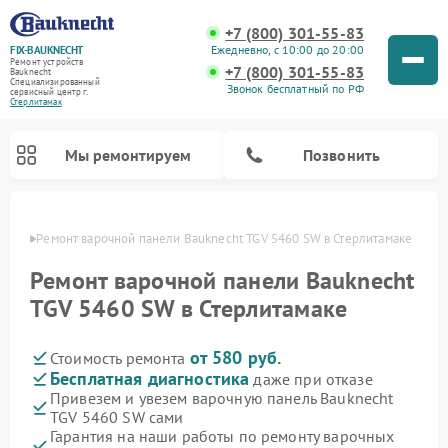
+7 (800) 301-55-83
Ежедневно, с 10:00 до 20:00
FIX-BAUKNECHT
Ремонт устройств
+7 (800) 301-55-83
Bauknecht
Специализированный
Звонок бесплатный по РФ
cервисный центр г.
Стерлитамак
Мы ремонтируем
Позвонить
амаке
Ремонт варочной панели Bauknecht TGV 5460 SW в Стерлитамаке
Ремонт варочной панели Bauknecht
TGV 5460 SW в Стерлитамаке
от 580 руб.
Стоимость ремонта
Ремонт духовых шкафов Bauknecht
Ремонт посудомоечных машин Bauknecht
Ремонт холодильников Bauknecht
Ремонт микроволновых печей Bauknecht
Ремонт стиральных машин Bauknecht
Бесплатная диагностика
даже при отказе
Привезем и увезем варочную панель Bauknecht
TGV 5460 SW сами
Гарантия на наши работы по ремонту варочных