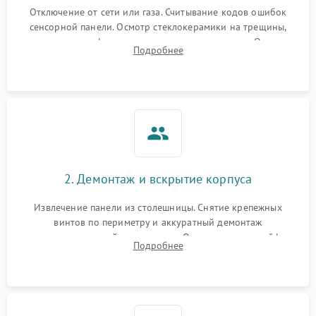
Отключение от сети или газа. Считывание кодов ошибок
сенсорной панели. Осмотр стеклокерамики на трещины,
проверка конфорок на равномерность нагрева. Опрос
Подробнее
клиента о симптомах (не включается, не видит посуду,
щелкает).
2. Демонтаж и вскрытие корпуса
Извлечение панели из столешницы. Снятие крепежных
винтов по периметру и аккуратный демонтаж
стеклокерамической поверхности. Отсоединение шлейфов
Подробнее
сенсорного блока для доступа к силовым платам, катушкам
или ТЭНам.