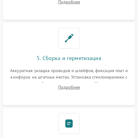
Подробнее
дорожек. Очистка контактов и замена поврежденной
проводки.
5. Сборка и герметизация
Аккуратная укладка проводов и шлейфов, фиксация плат и
конфорок на штатных местах. Установка стеклокерамики с
проверкой равномерности зазоров. Нанесение
Подробнее
термостойкого герметика или укладка уплотнительной
ленты по контуру.