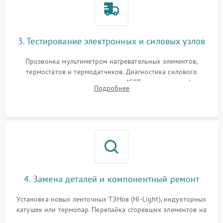
3. Тестирование электронных и силовых узлов
Прозвонка мультиметром нагревательных элементов,
термостатов и термодатчиков. Диагностика силового
модуля, реле, диодных мостов и IGBT-транзисторов (для
Подробнее
индукции). Проверка кранов и газ-контроля (для газовых
панелей).
4. Замена деталей и компонентный ремонт
Установка новых ленточных ТЭНов (Hi-Light), индукторных
катушек или термопар. Перепайка сгоревших элементов на
плате управления, восстановление токопроводящих